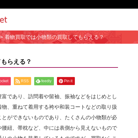
>
着物買取では小物類の買取してもらえる？
てもらえる？
ocket
RSS
feedly
Pin it
豊富であり、訪問着や留袖、振袖などをはじめとし
着物、重ねて着用する袴や和装コートなどの取り扱
ことができないものであり、たくさんの小物類が必
や腰紐、帯枕など、中には表側から見えないもので