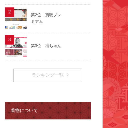
2
第2位 買取プレ
ミアム
3
第3位 福ちゃん
ランキング一覧
着物について