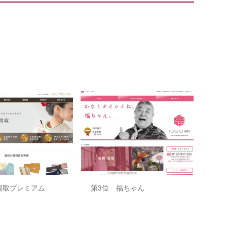
2
No.3
買取プレミアム
第3位 福ちゃん