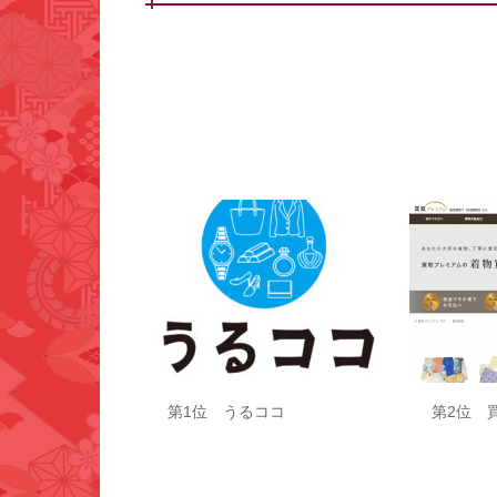
No.1
No.
第1位 うるココ
第2位 